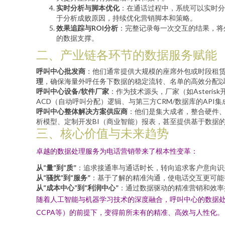
实时分析与脚本优化
：在通话过程中，系统可以实时分
于分析成败原因，持续优化营销脚本和策略。
效果追踪与ROI分析
：完整记录每一次交互的结果，将
的数据支撑。
二、产业链各环节的数据服务赋能
呼叫中心批发商
：他们通常提供大规模的座席外包或时段租
理
，确保海量外呼任务下数据的稳定流转、名单的高效分配
呼叫中心设备/软件厂家
：作为技术源头，厂家（如Aster
ACD（自动呼叫分配）逻辑、与第三方CRM/数据库的AP
呼叫中心整体解决方案供应商
：他们是集大成者，整合硬件
析模型、定制开发BI（商业智能）报表，甚至提供基于数据
三、核心价值与未来趋势
卓越的数据处理服务为电话营销带来了根本性变革：
从“量”到“质”
：追求接通率与通话时长，转向追求客户意向识
从“骚扰”到“服务”
：基于了解的精准沟通，使电话交互更可能
从“成本中心”到“利润中心”
：通过数据驱动的精准营销和效率
随着人工智能与机器学习技术的深度融合，呼叫中心的数据处
CCPA等）的前提下，变得前所未有的精准、高效与人性化。