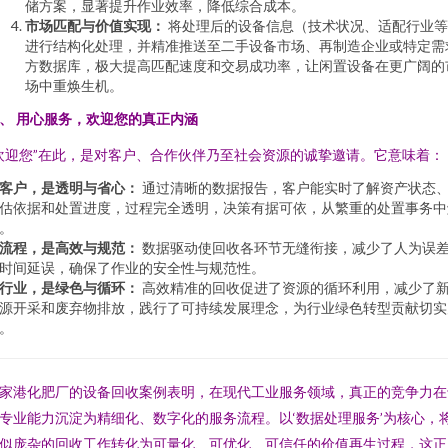
储方案，显著提升作业效率，降低综合成本。
市场匹配与价值实现：
将处理后的设备信息（技术状况、适配行业等
进行结构化处理，并精准推送至二手设备市场、再制造企业或特定需
方数据库，极大提高匹配速度和交易成功率，让闲置设备在更广阔的
场中重焕生机。
、 用心服务，欢迎您的真正内涵
欢迎您”在此，是对客户、合作伙伴乃至社会资源的诚挚邀请。它意味着：
客户，是透明与省心：
通过清晰的数据报告，客户能实时了解资产状态
估依据和处置进度，过程完全透明，决策有据可依，从繁重的处置事务中
。
流程，是高效与规范：
数据驱动使回收各环节无缝衔接，减少了人为误
时间延误，确保了作业的安全性与规范性。
行业，是绿色与循环：
高效精准的回收促进了资源的循环利用，减少了
源开采和废弃物排放，践行了可持续发展理念，为行业绿色转型贡献切实
。
家港化肥厂的设备回收案例表明，在现代工业服务领域，真正的竞争力在
专业能力沉淀为精细化、数字化的服务流程。以‘数据处理服务’为核心，
似庞杂的回收工作转化为可量化、可优化、可信任的价值再生过程，这正