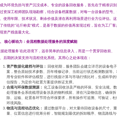
成为环境负担与资产沉没成本。专业的设备回收服务，首先在于精准识别
过资深工程师团队现场勘察，结合设备档案数据，对每一台设备的型号、
、使用年限、技术状况、剩余价值及潜在再利用场景进行全方位评估。这
了传统的“论斤称卖”模式，是基于数据的价值再发现过程，旨在为工厂客
现资产残值最大化。
、 核心驱动力：全流程数据处理服务的深度赋能
数据处理服务’在此语境下，远非简单的信息录入，而是一个贯穿回收前、
、后期的决策支持与流程优化系统。其用心之处体现在：
资产数据化建档与评估：
回收初期，服务团队会建立详尽的设备电子
案，整合原始技术参数、历年维修记录、当前运行状态检测数据等。
用专业软件和评估模型，进行残值计算与市场行情比对，生成科学的
估报告，为定价与处置方案提供铁证支撑。
合规与环保数据溯源：
化工设备回收涉及严格的环保、安全法规。数
处理服务会系统梳理设备涉及的物料残留、潜在污染物信息，确保拆
除、运输、处置各环节符合环保要求，所有操作可追溯、可验证，杜
环境风险。
物流与流程动态优化：
通过数据平台，对大量待回收设备的尺寸、重
量、位置信息进行统筹分析，智能规划最优的拆卸顺序、物流路线与